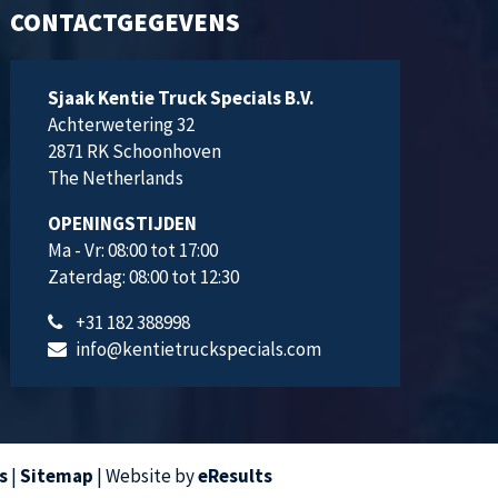
CONTACTGEGEVENS
Sjaak Kentie Truck Specials B.V.
Achterwetering 32
2871 RK
Schoonhoven
The Netherlands
OPENINGSTIJDEN
Ma - Vr: 08:00 tot 17:00
Zaterdag: 08:00 tot 12:30
+31 182 388998
info@kentietruckspecials.com
s
|
Sitemap
|
Website by
eResults