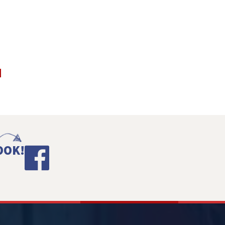
N
OOK!