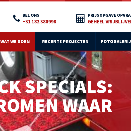
BEL ONS
PRIJSOPGAVE OPVR
+31 182 388998
GEHEEL VRIJBLIJV
WAT WE DOEN
RECENTE PROJECTEN
FOTOGALERIJ
CK SPECIALS:
DROMEN WAAR